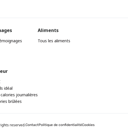
nages
Aliments
témoignages
Tous les aliments
teur
C
ds idéal
 calories journalières
ories brûlées
rights reserved.
Contact
Politique de confidentialité
Cookies