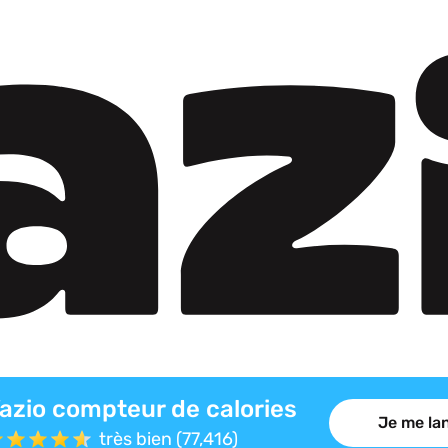
azio compteur de calories
Je me lan
très bien (77,416)