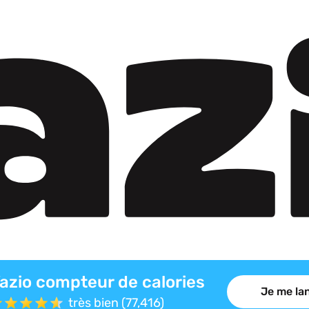
azio compteur de calories
Je me lan
très bien (77,416)