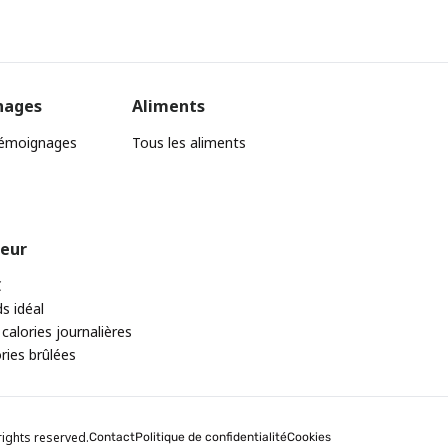
nages
Aliments
témoignages
Tous les aliments
teur
C
ds idéal
 calories journalières
ories brûlées
rights reserved.
Contact
Politique de confidentialité
Cookies