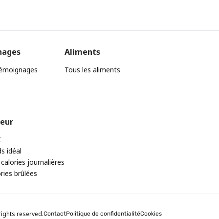
nages
Aliments
témoignages
Tous les aliments
teur
C
ds idéal
 calories journalières
ories brûlées
rights reserved.
Contact
Politique de confidentialité
Cookies