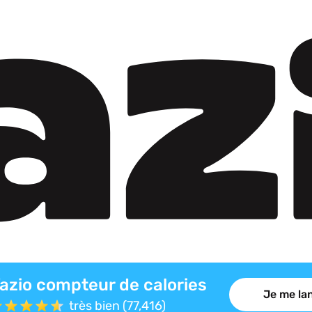
azio compteur de calories
Je me lan
très bien (77,416)