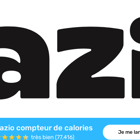
azio compteur de calories
Je me lan
très bien (77,416)