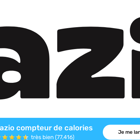
azio compteur de calories
Je me lan
très bien (77,416)