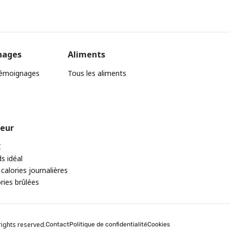
nages
Aliments
témoignages
Tous les aliments
teur
C
ds idéal
 calories journalières
ories brûlées
rights reserved.
Contact
Politique de confidentialité
Cookies