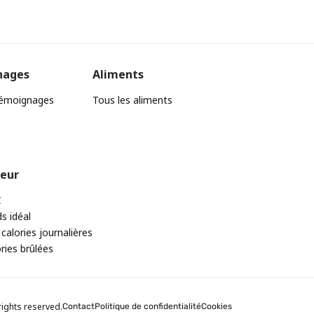
nages
Aliments
témoignages
Tous les aliments
teur
C
ds idéal
 calories journalières
ories brûlées
rights reserved.
Contact
Politique de confidentialité
Cookies