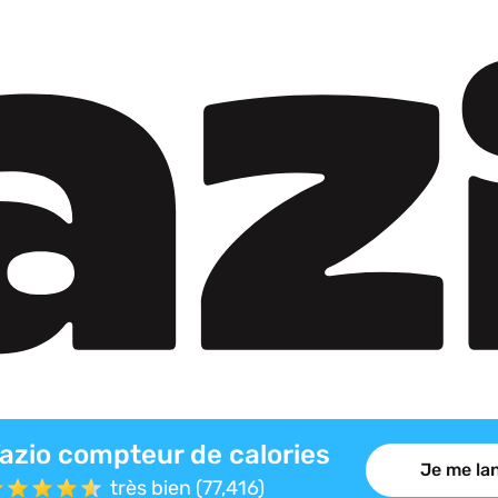
azio compteur de calories
Je me lan
très bien (77,416)