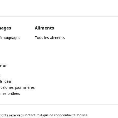
nages
Aliments
témoignages
Tous les aliments
teur
C
ds idéal
 calories journalières
ories brûlées
rights reserved.
Contact
Politique de confidentialité
Cookies