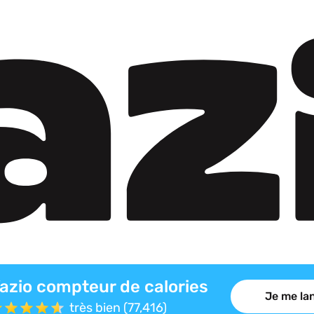
azio compteur de calories
Je me lan
très bien (77,416)