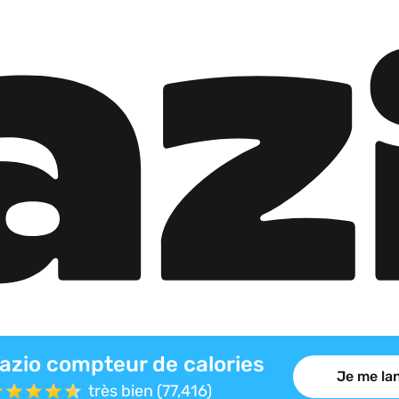
azio compteur de calories
Je me lan
très bien (77,416)