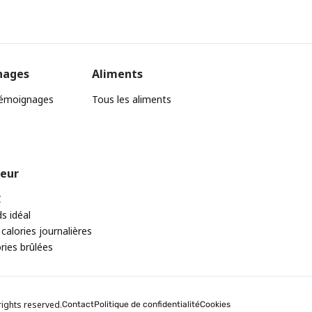
nages
Aliments
témoignages
Tous les aliments
teur
C
ds idéal
 calories journalières
ories brûlées
rights reserved.
Contact
Politique de confidentialité
Cookies