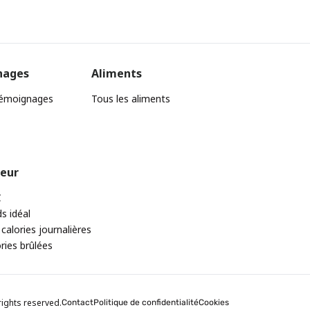
nages
Aliments
témoignages
Tous les aliments
teur
C
ds idéal
 calories journalières
ories brûlées
rights reserved.
Contact
Politique de confidentialité
Cookies