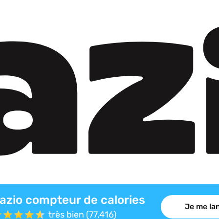
azio compteur de calories
Je me lan
très bien (77,416)