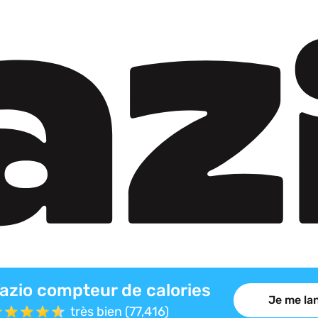
azio compteur de calories
Je me lan
très bien (77,416)