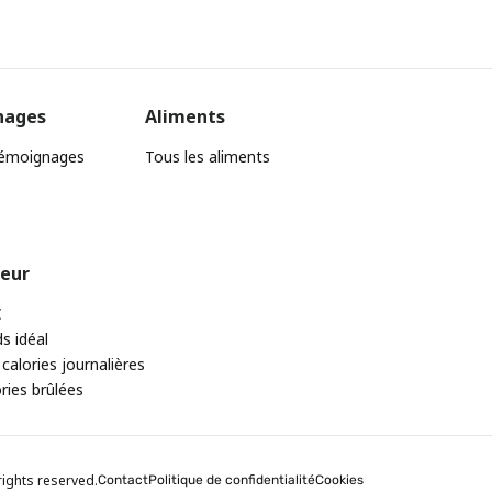
nages
Aliments
témoignages
Tous les aliments
teur
C
ds idéal
 calories journalières
ories brûlées
rights reserved.
Contact
Politique de confidentialité
Cookies