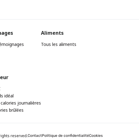
nages
Aliments
témoignages
Tous les aliments
teur
C
ds idéal
 calories journalières
ories brûlées
rights reserved.
Contact
Politique de confidentialité
Cookies