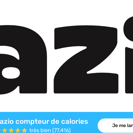
azio compteur de calories
Je me lan
très bien (77,416)