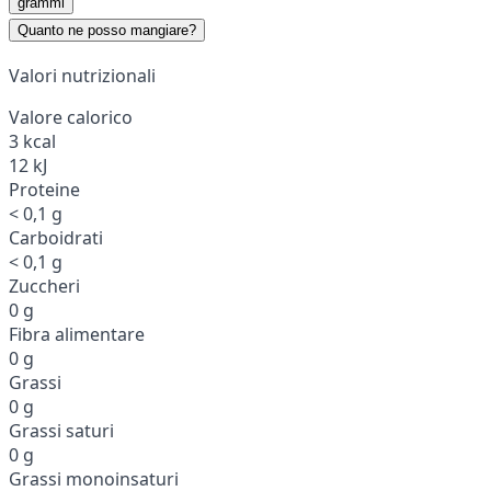
grammi
Quanto ne posso mangiare?
Valori nutrizionali
Valore calorico
3 kcal
12 kJ
Proteine
< 0,1 g
Carboidrati
< 0,1 g
Zuccheri
0 g
Fibra alimentare
0 g
Grassi
0 g
Grassi saturi
0 g
Grassi monoinsaturi