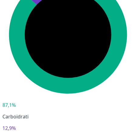
87,1%
Carboidrati
12,9%