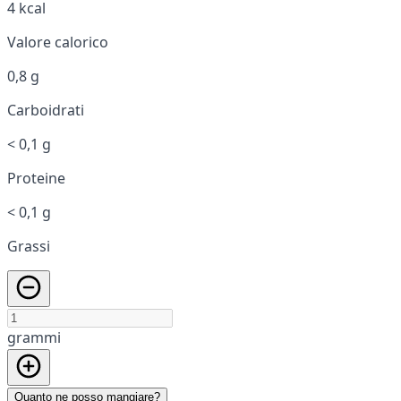
4 kcal
Valore calorico
0,8 g
Carboidrati
< 0,1 g
Proteine
< 0,1 g
Grassi
grammi
Quanto ne posso mangiare?