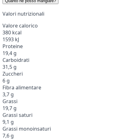
Quanto ne posso mangiare?
Valori nutrizionali
Valore calorico
380 kcal
1593 kJ
Proteine
19,4 g
Carboidrati
31,5 g
Zuccheri
6 g
Fibra alimentare
3,7 g
Grassi
19,7 g
Grassi saturi
9,1 g
Grassi monoinsaturi
7,6 g