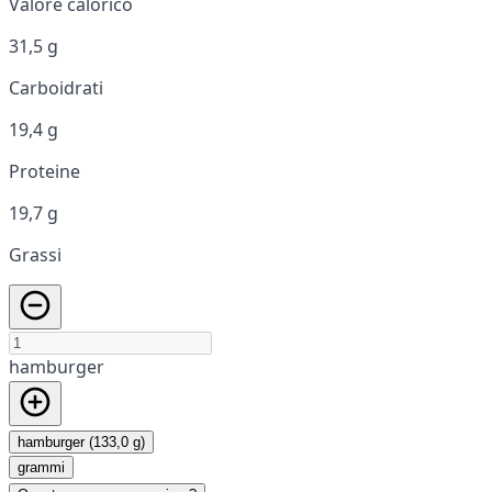
Valore calorico
31,5 g
Carboidrati
19,4 g
Proteine
19,7 g
Grassi
hamburger
hamburger (133,0 g)
grammi