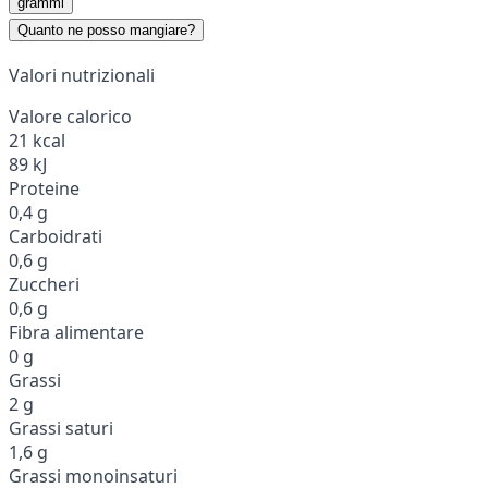
grammi
Quanto ne posso mangiare?
Valori nutrizionali
Valore calorico
21 kcal
89 kJ
Proteine
0,4 g
Carboidrati
0,6 g
Zuccheri
0,6 g
Fibra alimentare
0 g
Grassi
2 g
Grassi saturi
1,6 g
Grassi monoinsaturi