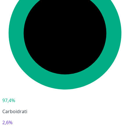
97,4%
Carboidrati
2,6%