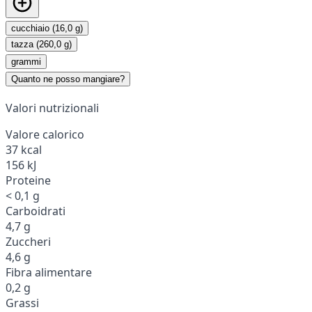
cucchiaio (16,0 g)
tazza (260,0 g)
grammi
Quanto ne posso mangiare?
Valori nutrizionali
Valore calorico
37 kcal
156 kJ
Proteine
< 0,1 g
Carboidrati
4,7 g
Zuccheri
4,6 g
Fibra alimentare
0,2 g
Grassi