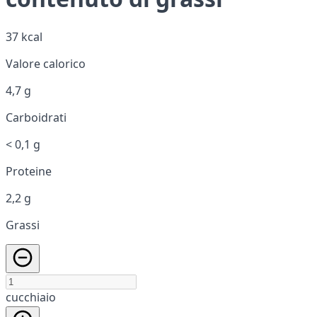
37 kcal
Valore calorico
4,7 g
Carboidrati
< 0,1 g
Proteine
2,2 g
Grassi
cucchiaio