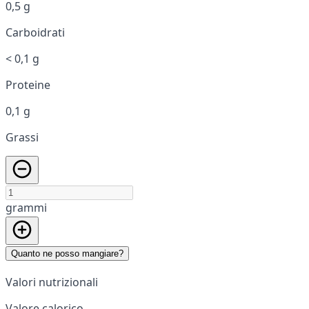
0,5 g
Carboidrati
< 0,1 g
Proteine
0,1 g
Grassi
grammi
Quanto ne posso mangiare?
Valori nutrizionali
Valore calorico