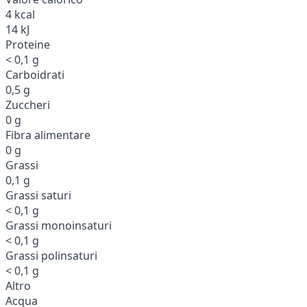
4 kcal
14 kJ
Proteine
< 0,1 g
Carboidrati
0,5 g
Zuccheri
0 g
Fibra alimentare
0 g
Grassi
0,1 g
Grassi saturi
< 0,1 g
Grassi monoinsaturi
< 0,1 g
Grassi polinsaturi
< 0,1 g
Altro
Acqua