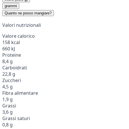
grammi
Quanto ne posso mangiare?
Valori nutrizionali
Valore calorico
158 kcal
660 kJ
Proteine
8,4 g
Carboidrati
22,8 g
Zuccheri
4,5 g
Fibra alimentare
1,9 g
Grassi
3,6 g
Grassi saturi
0,8 g