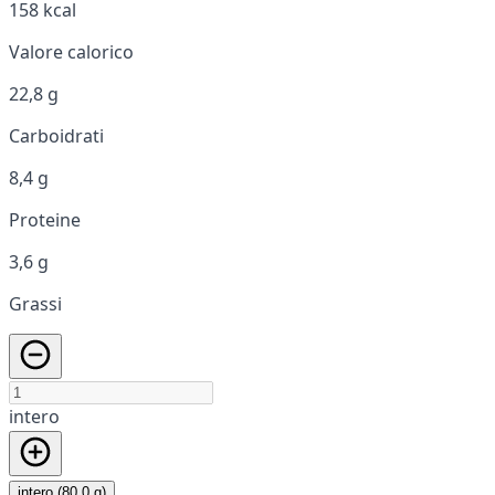
158 kcal
Valore calorico
22,8 g
Carboidrati
8,4 g
Proteine
3,6 g
Grassi
intero
intero (80,0 g)