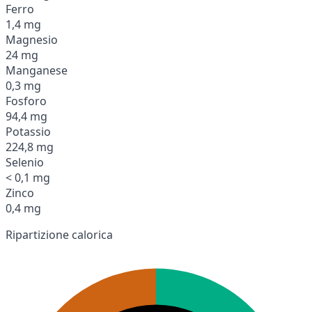
Ferro
1,4 mg
Magnesio
24 mg
Manganese
0,3 mg
Fosforo
94,4 mg
Potassio
224,8 mg
Selenio
< 0,1 mg
Zinco
0,4 mg
Ripartizione calorica