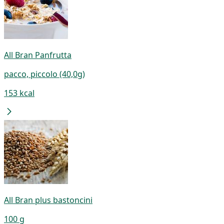
All Bran Panfrutta
pacco, piccolo (40,0g)
153 kcal
All Bran plus bastoncini
100 g