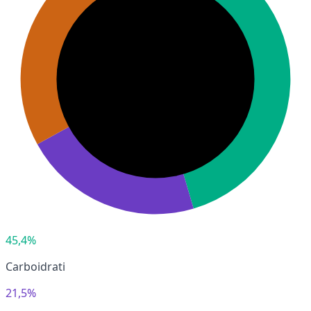
45,4%
Carboidrati
21,5%