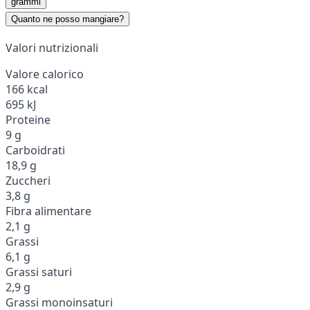
grammi
Quanto ne posso mangiare?
Valori nutrizionali
Valore calorico
166 kcal
695 kJ
Proteine
9 g
Carboidrati
18,9 g
Zuccheri
3,8 g
Fibra alimentare
2,1 g
Grassi
6,1 g
Grassi saturi
2,9 g
Grassi monoinsaturi