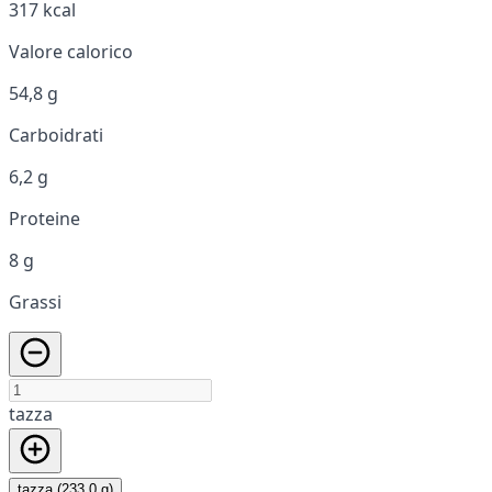
317 kcal
Valore calorico
54,8 g
Carboidrati
6,2 g
Proteine
8 g
Grassi
tazza
tazza (233,0 g)