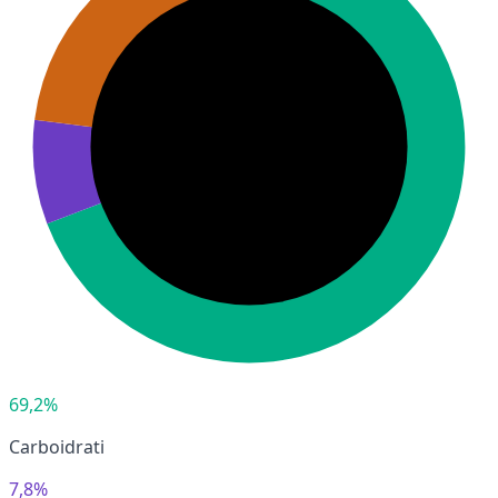
69,2%
Carboidrati
7,8%