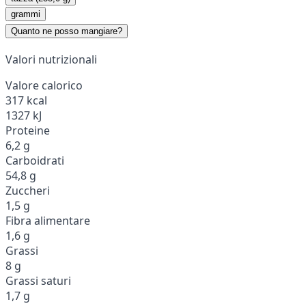
grammi
Quanto ne posso mangiare?
Valori nutrizionali
Valore calorico
317 kcal
1327 kJ
Proteine
6,2 g
Carboidrati
54,8 g
Zuccheri
1,5 g
Fibra alimentare
1,6 g
Grassi
8 g
Grassi saturi
1,7 g