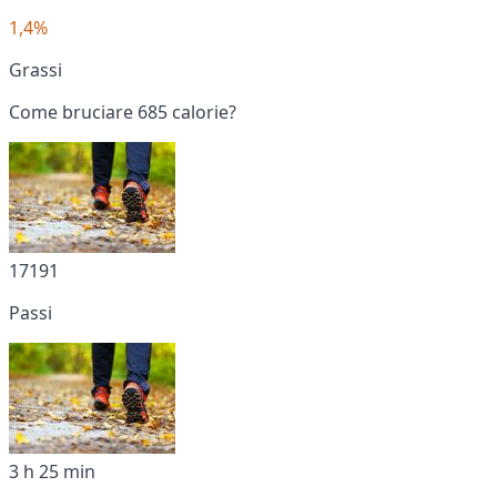
1,4%
Grassi
Come bruciare 685 calorie?
17191
Passi
3 h 25 min