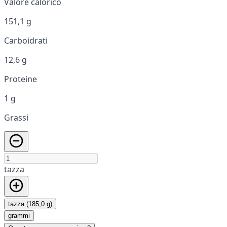
Valore calorico
151,1 g
Carboidrati
12,6 g
Proteine
1 g
Grassi
tazza
tazza (185,0 g)
grammi