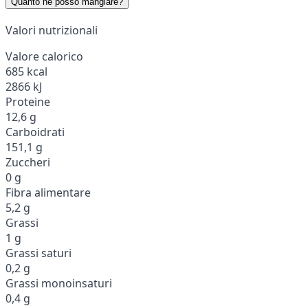
Quanto ne posso mangiare?
Valori nutrizionali
Valore calorico
685 kcal
2866 kJ
Proteine
12,6 g
Carboidrati
151,1 g
Zuccheri
0 g
Fibra alimentare
5,2 g
Grassi
1 g
Grassi saturi
0,2 g
Grassi monoinsaturi
0,4 g