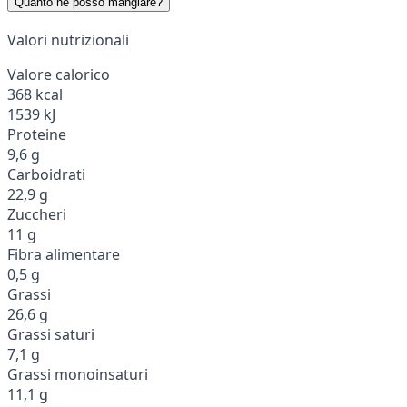
Quanto ne posso mangiare?
Valori nutrizionali
Valore calorico
368 kcal
1539 kJ
Proteine
9,6 g
Carboidrati
22,9 g
Zuccheri
11 g
Fibra alimentare
0,5 g
Grassi
26,6 g
Grassi saturi
7,1 g
Grassi monoinsaturi
11,1 g