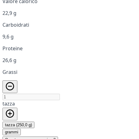
Valore calorico
22,9 g
Carboidrati
9,6 g
Proteine
26,6 g
Grassi
tazza
tazza (250,0 g)
grammi