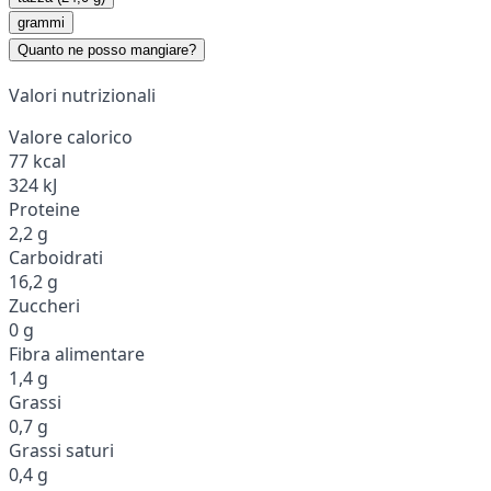
grammi
Quanto ne posso mangiare?
Valori nutrizionali
Valore calorico
77 kcal
324 kJ
Proteine
2,2 g
Carboidrati
16,2 g
Zuccheri
0 g
Fibra alimentare
1,4 g
Grassi
0,7 g
Grassi saturi
0,4 g