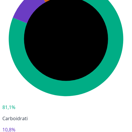
81,1%
Carboidrati
10,8%