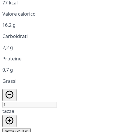
77 kcal
Valore calorico
16,2 g
Carboidrati
2,2 g
Proteine
0,7 g
Grassi
tazza
tazza (24,0 g)