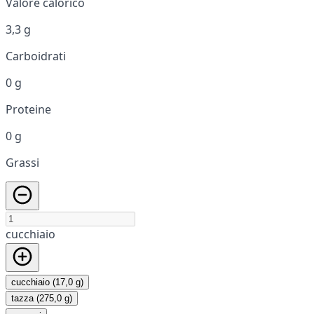
Valore calorico
3,3 g
Carboidrati
0 g
Proteine
0 g
Grassi
cucchiaio
cucchiaio (17,0 g)
tazza (275,0 g)