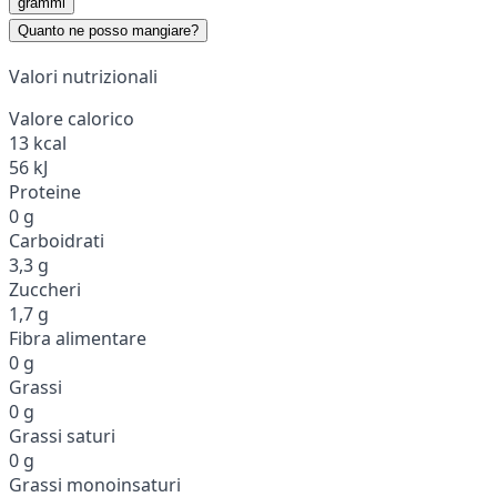
grammi
Quanto ne posso mangiare?
Valori nutrizionali
Valore calorico
13 kcal
56 kJ
Proteine
0 g
Carboidrati
3,3 g
Zuccheri
1,7 g
Fibra alimentare
0 g
Grassi
0 g
Grassi saturi
0 g
Grassi monoinsaturi