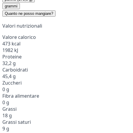
grammi
Quanto ne posso mangiare?
Valori nutrizionali
Valore calorico
473 kcal
1982 kJ
Proteine
32,2 g
Carboidrati
45,4 g
Zuccheri
0 g
Fibra alimentare
0 g
Grassi
18 g
Grassi saturi
9 g