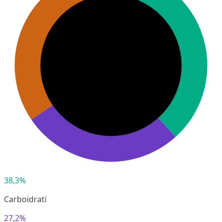
38,3%
Carboidrati
27,2%