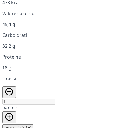
473 kcal
Valore calorico
45,4 g
Carboidrati
32,2 g
Proteine
18 g
Grassi
panino
panino (176,0 g)