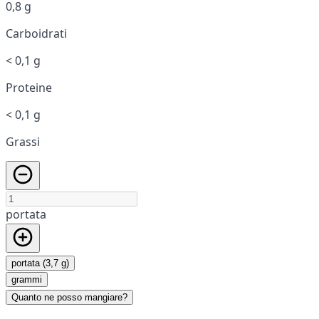
0,8 g
Carboidrati
< 0,1 g
Proteine
< 0,1 g
Grassi
portata
portata (3,7 g)
grammi
Quanto ne posso mangiare?