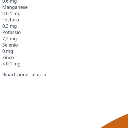
0,6 mg
Manganese
< 0,1 mg
Fosforo
0,3 mg
Potassio
7,2 mg
Selenio
0 mg
Zinco
< 0,1 mg
Ripartizione calorica