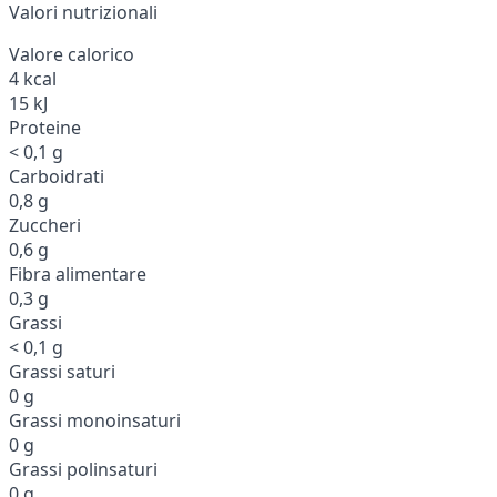
Valori nutrizionali
Valore calorico
4 kcal
15 kJ
Proteine
< 0,1 g
Carboidrati
0,8 g
Zuccheri
0,6 g
Fibra alimentare
0,3 g
Grassi
< 0,1 g
Grassi saturi
0 g
Grassi monoinsaturi
0 g
Grassi polinsaturi
0 g