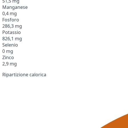
51,5 mg
Manganese
0,4 mg
Fosforo
286,3 mg
Potassio
826,1 mg
Selenio
0 mg
Zinco
2,9 mg
Ripartizione calorica