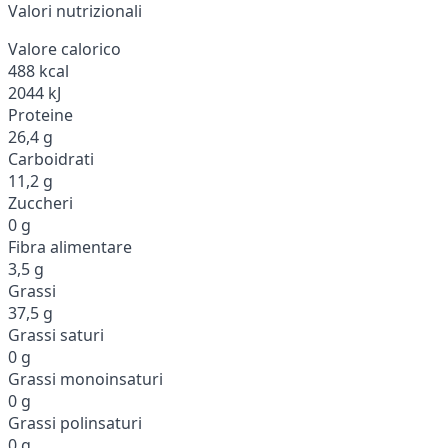
Valori nutrizionali
Valore calorico
488 kcal
2044 kJ
Proteine
26,4 g
Carboidrati
11,2 g
Zuccheri
0 g
Fibra alimentare
3,5 g
Grassi
37,5 g
Grassi saturi
0 g
Grassi monoinsaturi
0 g
Grassi polinsaturi
0 g