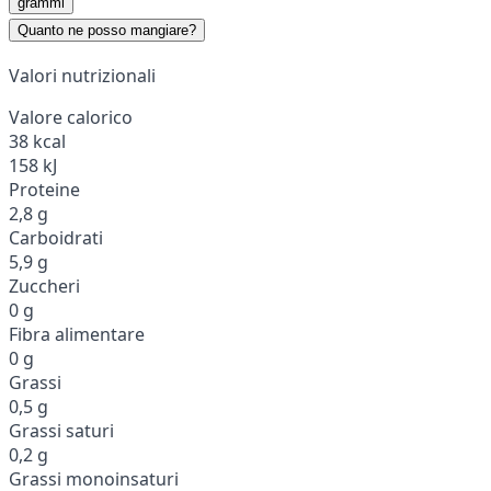
grammi
Quanto ne posso mangiare?
Valori nutrizionali
Valore calorico
38 kcal
158 kJ
Proteine
2,8 g
Carboidrati
5,9 g
Zuccheri
0 g
Fibra alimentare
0 g
Grassi
0,5 g
Grassi saturi
0,2 g
Grassi monoinsaturi