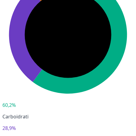
60,2%
Carboidrati
28,9%