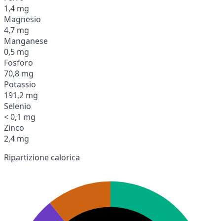
1,4 mg
Magnesio
4,7 mg
Manganese
0,5 mg
Fosforo
70,8 mg
Potassio
191,2 mg
Selenio
< 0,1 mg
Zinco
2,4 mg
Ripartizione calorica