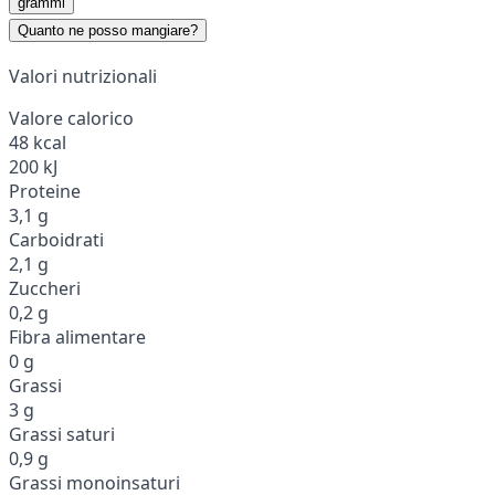
grammi
Quanto ne posso mangiare?
Valori nutrizionali
Valore calorico
48 kcal
200 kJ
Proteine
3,1 g
Carboidrati
2,1 g
Zuccheri
0,2 g
Fibra alimentare
0 g
Grassi
3 g
Grassi saturi
0,9 g
Grassi monoinsaturi