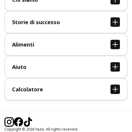
Chi siamo
Lavori
Storie di successo
Stampa
Tutte le storie di successo
Alimenti
Tutti i cibi
Aiuto
Centro assistenza
Calcolatore
Calcolo BMI (IMC)
Calcolo peso ideale
Calcolo fabbisogno calorico
Calcolo calorie bruciate
Copyright © 2026 Yazio. All rights reserved.