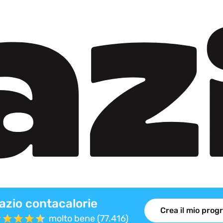
azio contacalorie
Crea il mio pro
molto bene (77.416)