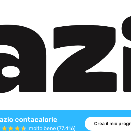
azio contacalorie
Crea il mio pro
molto bene (77.416)