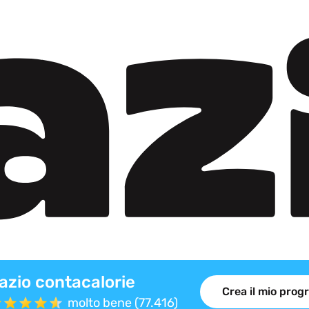
azio contacalorie
Crea il mio pro
molto bene (77.416)