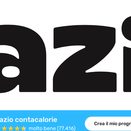
azio contacalorie
Crea il mio pro
molto bene (77.416)