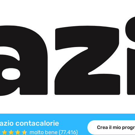
azio contacalorie
Crea il mio pro
molto bene (77.416)