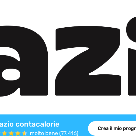
azio contacalorie
Crea il mio pro
molto bene (77.416)