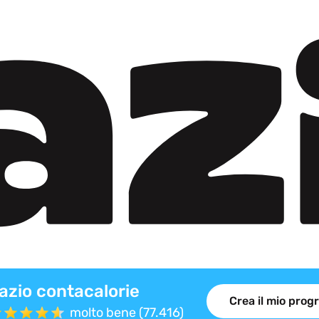
azio contacalorie
Crea il mio pro
molto bene (77.416)