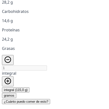
28,2 g
Carbohidratos
14,6 g
Proteínas
24,2 g
Grasas
integral
integral (115,0 g)
gramos
¿Cuánto puedo comer de esto?