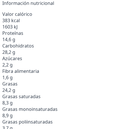
Información nutricional
Valor calórico
383 kcal
1603 kJ
Proteínas
14,6 g
Carbohidratos
28,2 g
Azúcares
2,2 g
Fibra alimentaria
1,6 g
Grasas
24,2 g
Grasas saturadas
8,3 g
Grasas monoinsaturadas
8,9 g
Grasas poliinsaturadas
3,7 g