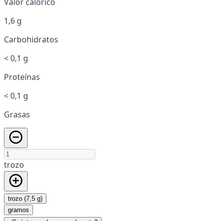
Valor calórico
1,6 g
Carbohidratos
< 0,1 g
Proteínas
< 0,1 g
Grasas
trozo
trozo (7,5 g)
gramos