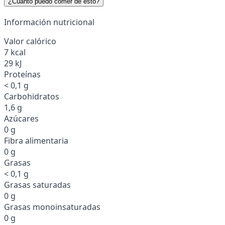
¿Cuánto puedo comer de esto?
Información nutricional
Valor calórico
7 kcal
29 kJ
Proteínas
< 0,1 g
Carbohidratos
1,6 g
Azúcares
0 g
Fibra alimentaria
0 g
Grasas
< 0,1 g
Grasas saturadas
0 g
Grasas monoinsaturadas
0 g