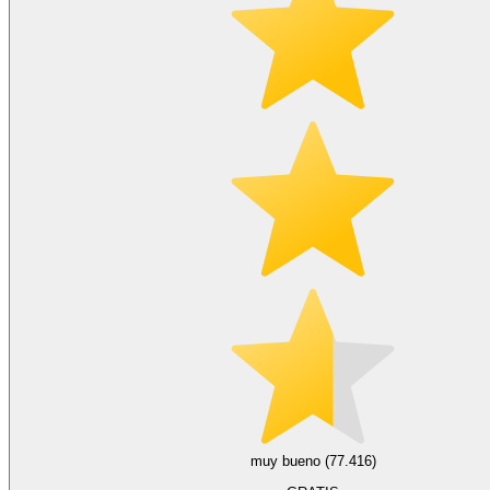
muy bueno (77.416)