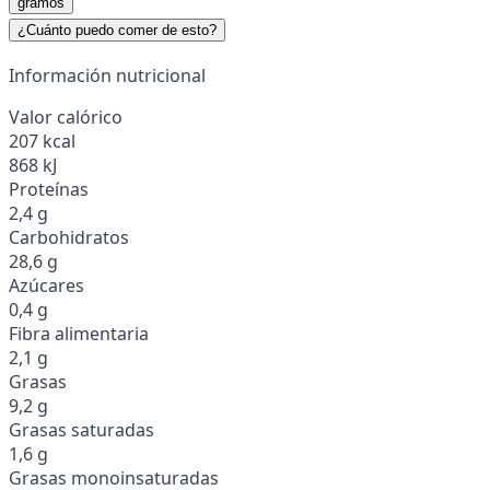
gramos
¿Cuánto puedo comer de esto?
Información nutricional
Valor calórico
207 kcal
868 kJ
Proteínas
2,4 g
Carbohidratos
28,6 g
Azúcares
0,4 g
Fibra alimentaria
2,1 g
Grasas
9,2 g
Grasas saturadas
1,6 g
Grasas monoinsaturadas