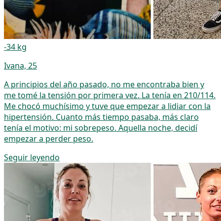
-34 kg
Ivana, 25
A principios del año pasado, no me encontraba bien y
me tomé la tensión por primera vez. La tenía en 210/114.
Me chocó muchísimo y tuve que empezar a lidiar con la
hipertensión. Cuanto más tiempo pasaba, más claro
tenía el motivo: mi sobrepeso. Aquella noche, decidí
empezar a perder peso.
Seguir leyendo