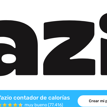
Yazio contador de calorías
Crear mi 
muy bueno (77.416)