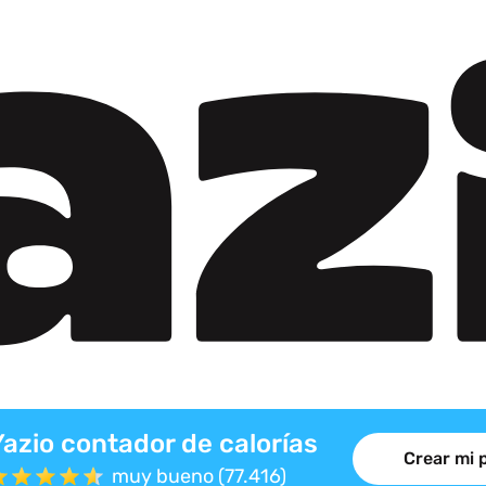
Yazio contador de calorías
Crear mi 
muy bueno (77.416)