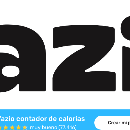
Yazio contador de calorías
Crear mi 
muy bueno (77.416)