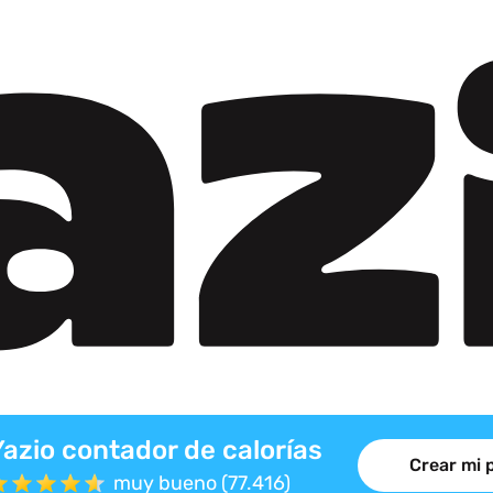
Yazio contador de calorías
Crear mi 
muy bueno (77.416)