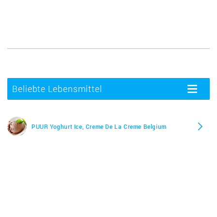
Beliebte Lebensmittel
Toggle
navigatio
PUUR Yoghurt Ice, Creme De La Creme Belgium