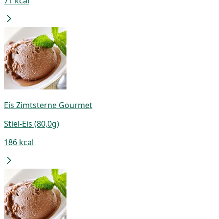
71 kcal
Eis Zimtsterne Gourmet
Stiel-Eis (80,0g)
186 kcal