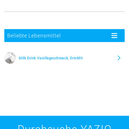
Beliebte Lebensmittel
Toggle
navigatio
Milk Drink Vanillegeschmack, Drinkfit
Durchsuche YAZIO